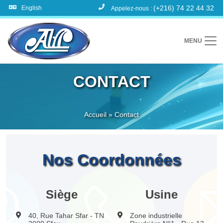
(+216) 74 22 44 32
English
Appelez-nous :
MENU
CONTACT
Accueil
»
Contact
Nos Coordonnées
Siège
Usine
40, Rue Tahar Sfar - TN
Zone industrielle