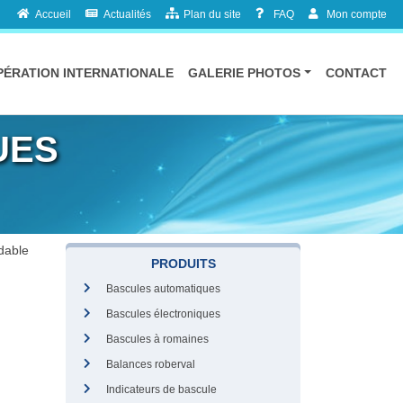
Accueil
Actualités
Plan du site
FAQ
Mon compte
ÉRATION INTERNATIONALE
GALERIE PHOTOS
CONTACT
UES
dable
PRODUITS
Bascules automatiques
Bascules électroniques
Bascules à romaines
Balances roberval
Indicateurs de bascule